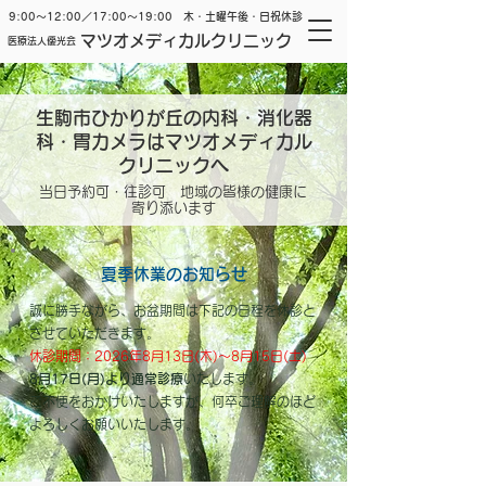
9:00～12:00／17:00～19:00 木・土曜午後・日祝休診
マツオメディカルクリニック
医療法人優光会
生駒市ひかりが丘の内科・消化器
科・胃カメラはマツオメディカル
クリニックへ
当日予約可・往診可 地域の皆様の健康に
寄り添います
夏季休業のお知らせ
誠に勝手ながら、お盆期間は下記の日程を休診と
させていただきます。
休診期間：2026年8月13日(木)～8月15日(土)
8月17日(月
)より通常診療
いたします。
ご不便をおかけいたしますが、何卒ご理解のほど
よろしくお願いいたします。